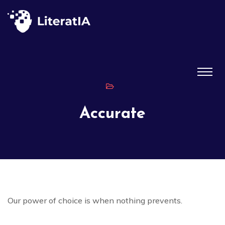
Accurate
Our power of choice is when nothing prevents.