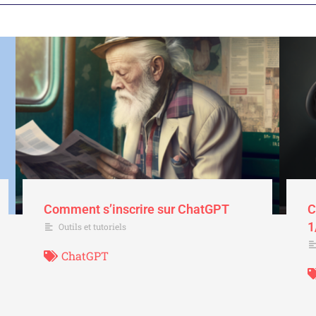
Comment s’inscrire sur ChatGPT
C
1
Outils et tutoriels
ChatGPT