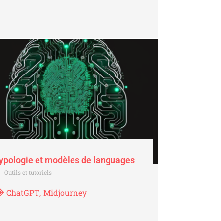
ypologie et modèles de languages
Outils et tutoriels
ChatGPT
,
Midjourney