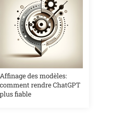
Affinage des modèles:
Réduire
comment rendre ChatGPT
méthod
plus fiable
d’info