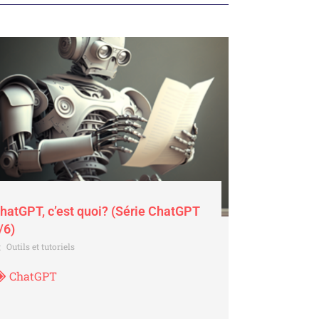
hatGPT, c’est quoi? (Série ChatGPT
/6)
Outils et tutoriels
ChatGPT