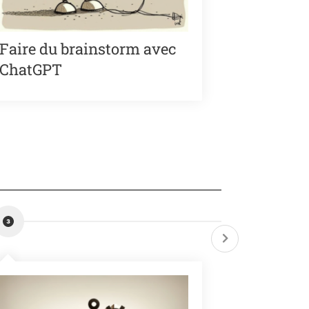
Faire du brainstorm avec
Tâches
ChatGPT
traitem