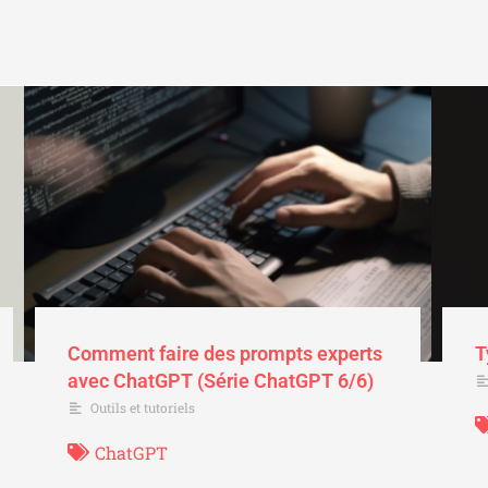
Comment faire des prompts experts
T
avec ChatGPT (Série ChatGPT 6/6)
Outils et tutoriels
ChatGPT