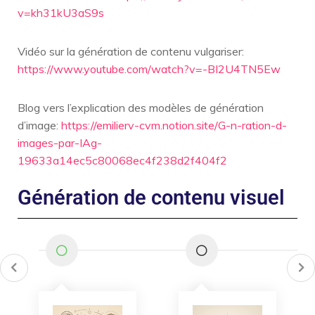
v=kh31kU3aS9s
Vidéo sur la génération de contenu vulgariser:
https://www.youtube.com/watch?v=-BI2U4TN5Ew
Blog vers l’explication des modèles de génération
d’image:
https://emilierv-cvm.notion.site/G-n-ration-d-
images-par-IAg-
19633a14ec5c80068ec4f238d2f404f2
Génération de contenu visuel