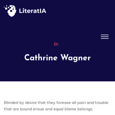
Cathrine Wagner
Blinded by desire that they foresee all pain and trouble
that are bound ensue and equal blame belongs.