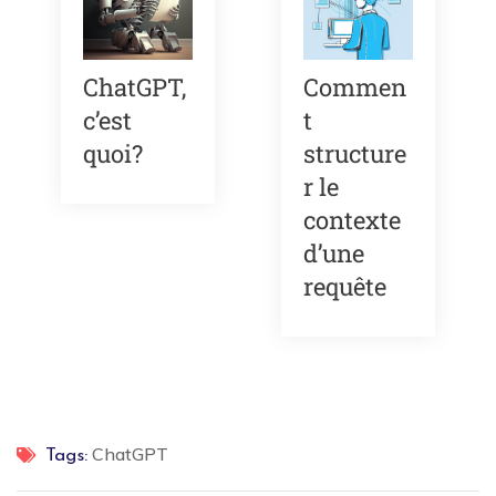
ChatGPT,
Commen
c’est
t
quoi?
structure
r le
contexte
d’une
requête
ChatGPT
Tags: